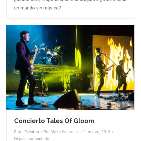
un mundo sin música?
Concierto Tales Of Gloom
Blog
,
Eventos
Por
Maite Santonja
11 marzo, 2019
Deja un comentario