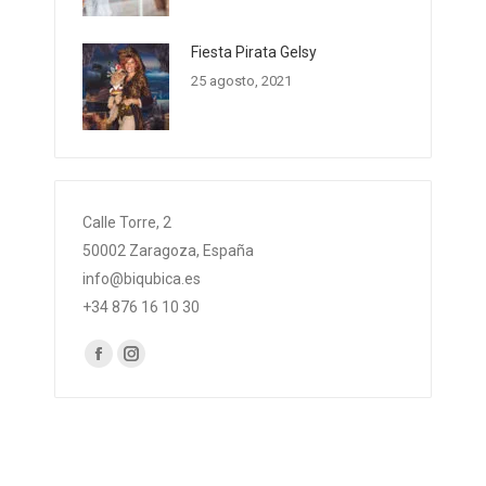
Fiesta Pirata Gelsy
25 agosto, 2021
Calle Torre, 2
50002 Zaragoza, España
info@biqubica.es
+34 876 16 10 30
Encuéntranos en:
Facebook
Instagram
page
page
opens
opens
in
in
new
new