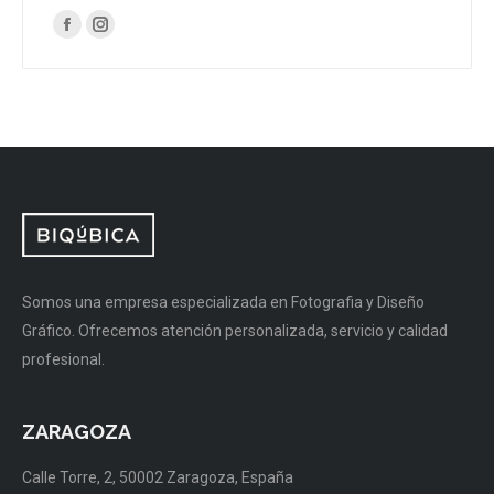
Encuéntranos en:
Facebook
Instagram
page
page
opens
opens
in
in
new
new
window
window
Somos una empresa especializada en Fotografia y Diseño
Gráfico. Ofrecemos atención personalizada, servicio y calidad
profesional.
ZARAGOZA
Calle Torre, 2, 50002 Zaragoza, España