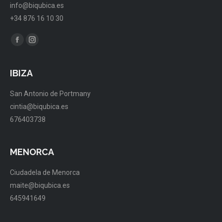
info@biqubica.es
+34 876 16 10 30
Encuéntranos en:
Facebook
Instagram
page
page
opens
opens
IBIZA
in
in
San Antonio de Portmany
new
new
cintia@biqubica.es
window
window
676403738
MENORCA
Ciudadela de Menorca
maite@biqubica.es
645941649