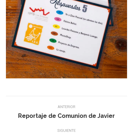
Navegación
ANTERIOR
entre
Reportaje de Comunion de Javier
Publicación
publicaciones
anterior:
SIGUIENTE