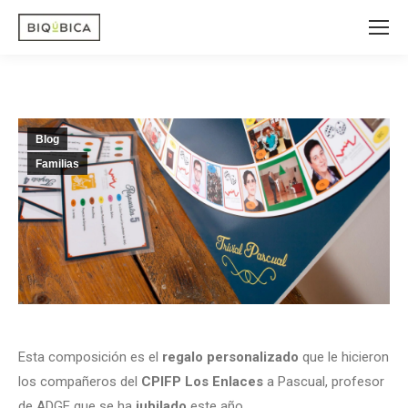
Blog
Familias
Esta composición es el
regalo personalizado
que le hicieron
los compañeros del
CPIFP Los Enlaces
a Pascual, profesor
de ADGE que se ha
jubilado
este año.