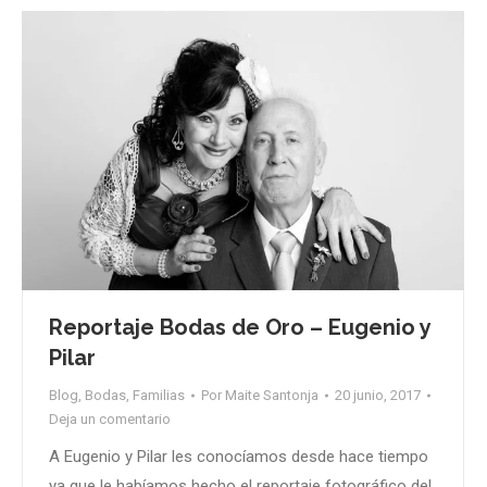
Reportaje Bodas de Oro – Eugenio y
Pilar
Blog
,
Bodas
,
Familias
Por
Maite Santonja
20 junio, 2017
Deja un comentario
A Eugenio y Pilar les conocíamos desde hace tiempo
ya que le habíamos hecho el reportaje fotográfico del