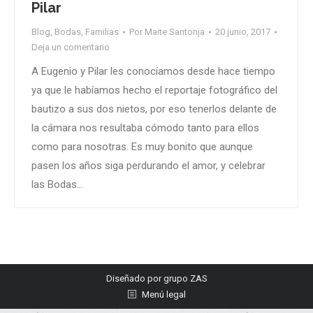
Pilar
Blog
,
Bodas
,
Familias
Por
Maite Santonja
20 junio, 2017
Deja un comentario
A Eugenio y Pilar les conocíamos desde hace tiempo
ya que le habíamos hecho el reportaje fotográfico del
bautizo a sus dos nietos, por eso tenerlos delante de
la cámara nos resultaba cómodo tanto para ellos
como para nosotras. Es muy bonito que aunque
pasen los años siga perdurando el amor, y celebrar
las Bodas…
Diseñado por
grupo ZAS
Menú legal