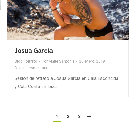
Josua García
Blog
,
Retrato
Por
Maite Santonja
20 enero, 2019
Deja un comentario
Sesión de retrato a Josua García en Cala Escondida
y Cala Conta en Ibiza.
1
2
3