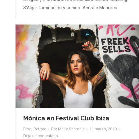
S’Algar Iluminación y sonido: Acústic Menorca
Mónica en Festival Club Ibiza
Blog
,
Retrato
Por
Maite Santonja
11 marzo, 2019
Deja un comentario