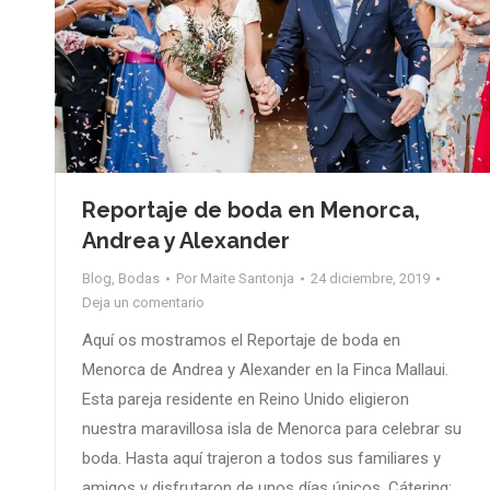
Reportaje de boda en Menorca,
Andrea y Alexander
Blog
,
Bodas
Por
Maite Santonja
24 diciembre, 2019
Deja un comentario
Aquí os mostramos el Reportaje de boda en
Menorca de Andrea y Alexander en la Finca Mallaui.
Esta pareja residente en Reino Unido eligieron
nuestra maravillosa isla de Menorca para celebrar su
boda. Hasta aquí trajeron a todos sus familiares y
amigos y disfrutaron de unos días únicos. Cátering: