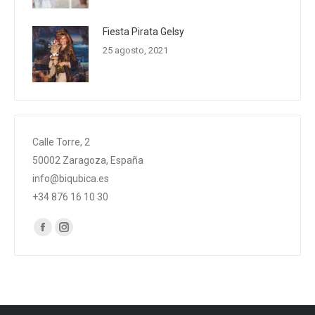
Fiesta Pirata Gelsy
25 agosto, 2021
Calle Torre, 2
50002 Zaragoza, España
info@biqubica.es
+34 876 16 10 30
Encuéntranos en:
Facebook
Instagram
page
page
opens
opens
in
in
new
new