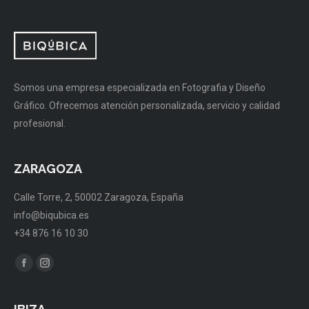
window
window
Somos una empresa especializada en Fotografia y Diseño
Gráfico. Ofrecemos atención personalizada, servicio y calidad
profesional.
ZARAGOZA
Calle Torre, 2, 50002 Zaragoza, España
info@biqubica.es
+34 876 16 10 30
Encuéntranos en:
Facebook
Instagram
page
page
opens
opens