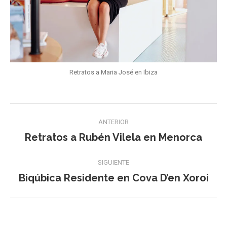
Retratos a Maria José en Ibiza
Navegación
ANTERIOR
entre
Retratos a Rubén Vilela en Menorca
Publicación
publicaciones
anterior:
SIGUIENTE
Biqúbica Residente en Cova D’en Xoroi
Publicación
siguiente: