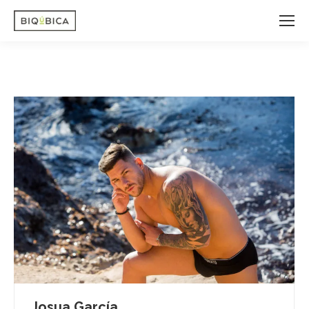
Josua García