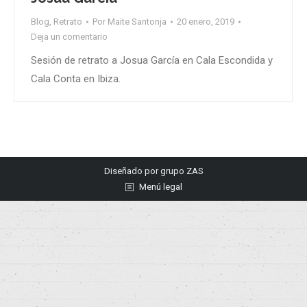
Blog
,
Retrato
Por
Maite Santonja
20 enero, 2019
Deja un comentario
Sesión de retrato a Josua García en Cala Escondida y
Cala Conta en Ibiza.
Diseñado por
grupo ZAS
Menú legal