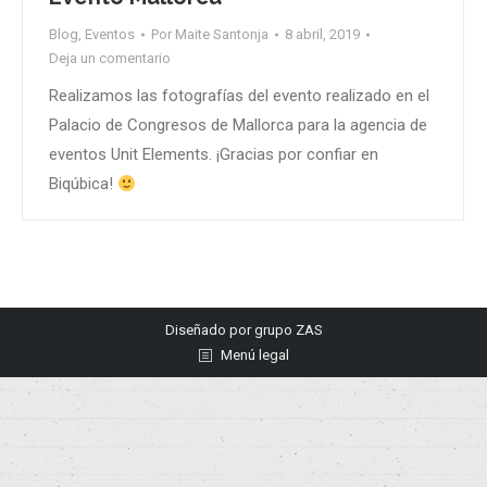
Blog
,
Eventos
Por
Maite Santonja
8 abril, 2019
Deja un comentario
Realizamos las fotografías del evento realizado en el
Palacio de Congresos de Mallorca para la agencia de
eventos Unit Elements. ¡Gracias por confiar en
Biqúbica!
Diseñado por
grupo ZAS
Menú legal