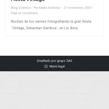
Blog
,
Eventos
Por
Maite Santonja
21 noviembre, 2023
Deja un comentario
Noches de los viernes fotografiando la gran fiesta
`Vintage, Sebastian Gamboa`, en Lío Ibiza.
Diseñado por
grupo ZAS
Menú legal