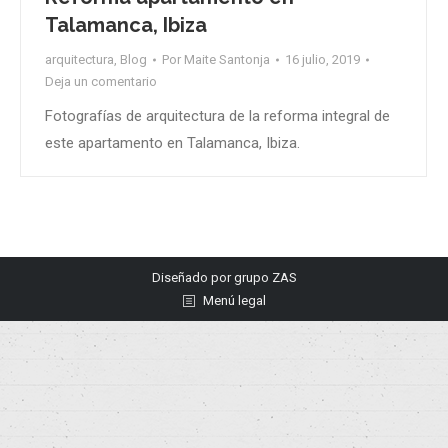
Talamanca, Ibiza
arquitectura
,
Blog
Por
Maite Santonja
16 julio, 2019
Deja un comentario
Fotografías de arquitectura de la reforma integral de
este apartamento en Talamanca, Ibiza.
Diseñado por
grupo ZAS
Menú legal