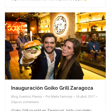
Inauguración Goiko Grill Zaragoza
Blog
,
Eventos
,
Prensa
Por
Maite Santonja
26 abril, 2017
Deja un comentario
¡Goiko Grill ya está en Zaragoza! Junto con Haiku