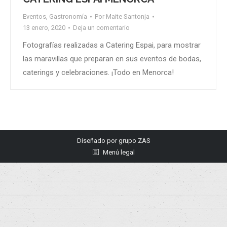
Eventos
,
Gastronomía
Por
Maite Santonja
13 enero, 2020
Deja un comentario
Fotografías realizadas a Catering Espai, para mostrar
las maravillas que preparan en sus eventos de bodas,
caterings y celebraciones. ¡Todo en Menorca!
Diseñado por
grupo ZAS
Menú legal